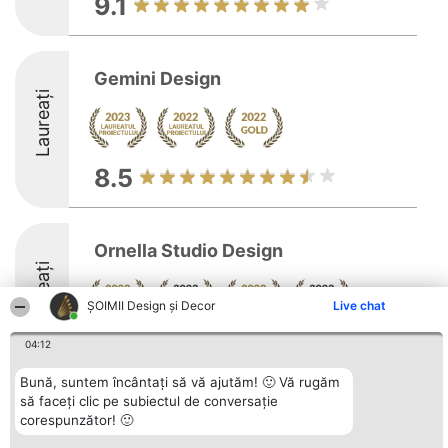
9.1
Gemini Design
Laureați
8.5
Ornella Studio Design
Laureați
ȘOIMII Design și Decor
Live chat
8.6
04:12
Bună, suntem încântați să vă ajutăm! 🙂 Vă rugăm
să faceți clic pe subiectul de conversație
Organizator Ranking
corespunzător! 🙂
Plebiscyt
Contact
BRIGHT SOLUTIONS BR SRL
Câștigătorii
Contact