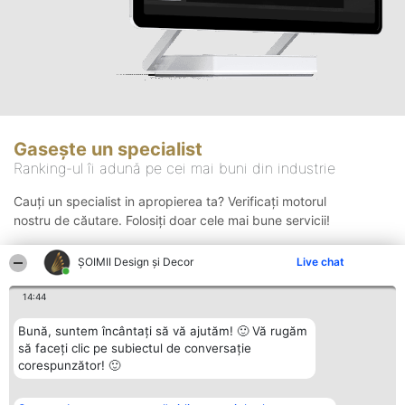
Gasește un specialist
Ranking-ul îi adună pe cei mai buni din industrie
Cauți un specialist in apropierea ta? Verificați motorul
nostru de căutare. Folosiți doar cele mai bune servicii!
ȘOIMII Design și Decor
Live chat
Căutare
14:44
Bună, suntem încântați să vă ajutăm! 🙂 Vă rugăm
să faceți clic pe subiectul de conversație
corespunzător! 🙂