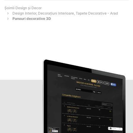
Șoimii Design și Decor
Design Interior, Decorațiuni Interioare, Tapete Decorative - Arad
Panouri decorative 3D