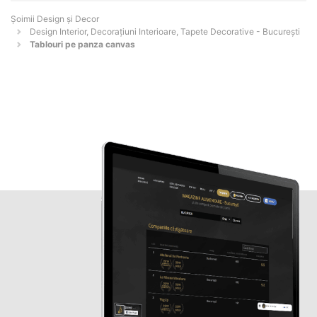
Șoimii Design și Decor
Design Interior, Decorațiuni Interioare, Tapete Decorative - Bucureşti
Tablouri pe panza canvas