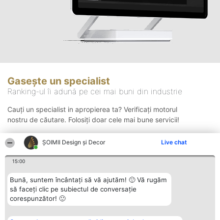
Gasește un specialist
Ranking-ul îi adună pe cei mai buni din industrie
Cauți un specialist in apropierea ta? Verificați motorul
nostru de căutare. Folosiți doar cele mai bune servicii!
ȘOIMII Design și Decor
Live chat
Căutare
15:00
Bună, suntem încântați să vă ajutăm! 🙂 Vă rugăm
să faceți clic pe subiectul de conversație
corespunzător! 🙂