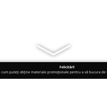
Felicitări!
ți cum puteți obține materiale promoționale pentru a vă bucura d
uni Interioare, Tapete Decorative - Alba
Start Decor