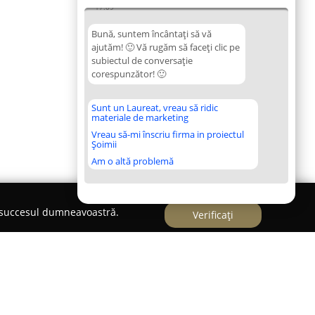
17:09
Bună, suntem încântați să vă
ajutăm! 🙂 Vă rugăm să faceți clic pe
subiectul de conversație
corespunzător! 🙂
Sunt un Laureat, vreau să ridic
materiale de marketing
Vreau să-mi înscriu firma in proiectul
Șoimii
Am o altă problemă
e succesul dumneavoastră.
Verificați