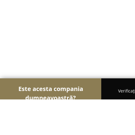
Este acesta compania
Verifica
dumneavoastră?
Șoimii Design și Decor
Design Interior, Decorați