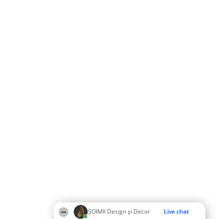
ȘOIMII Design și Decor
Live chat