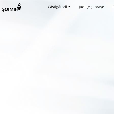
Câștigătorii
Județe și orașe