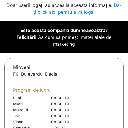
Doar userii logați au acces la această informație.
Da-
ți click aici pentru a vă loga.
Este acesta compania dumneavoastră
?
Felicitări!
Aă cum să primești materialele de
marketing
Mioveni
F9, Bulevardul Dacia
Program de lucru:
Luni
08:30–19
Marți
08:30–19
Miercuri
08:30–19
Joi
08:30–19
Vineri
08:30–19
Sâmbătă
09–17