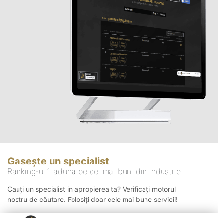
Gasește un specialist
Ranking-ul îi adună pe cei mai buni din industrie
Cauți un specialist in apropierea ta? Verificați motorul
nostru de căutare. Folosiți doar cele mai bune servicii!