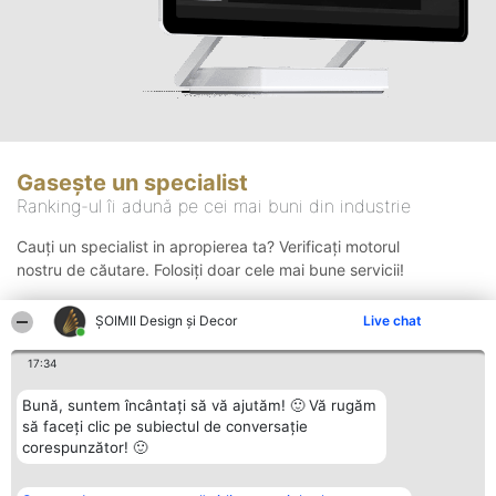
Gasește un specialist
Ranking-ul îi adună pe cei mai buni din industrie
Cauți un specialist in apropierea ta? Verificați motorul
nostru de căutare. Folosiți doar cele mai bune servicii!
ȘOIMII Design și Decor
Live chat
Căutare
17:34
Bună, suntem încântați să vă ajutăm! 🙂 Vă rugăm
să faceți clic pe subiectul de conversație
corespunzător! 🙂