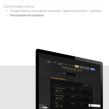
Șoimii Design și Decor
Design Interior, Decorațiuni Interioare, Tapete Decorative - Ialomiţa
Decorațiuni din baloane