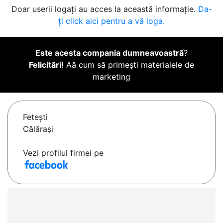
Doar userii logați au acces la această informație.
Da-
ți click aici pentru a vă loga.
Este acesta compania dumneavoastră
?
Felicitări!
Aă cum să primești materialele de
marketing
Feteşti
Călărași
Vezi profilul firmei pe