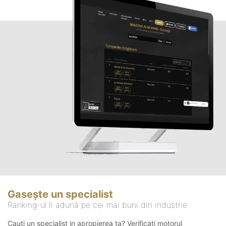
Gasește un specialist
Ranking-ul îi adună pe cei mai buni din industrie
Cauți un specialist in apropierea ta? Verificați motorul