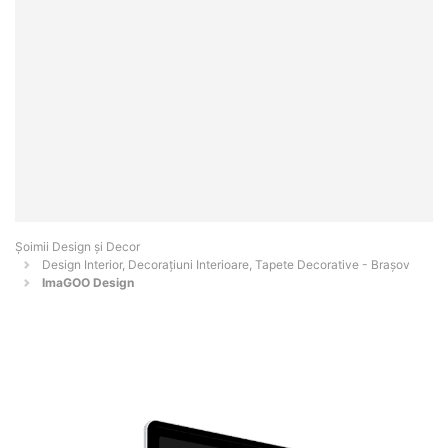
Șoimii Design și Decor
Design Interior, Decorațiuni Interioare, Tapete Decorative - Braşov
ImaGOO Design