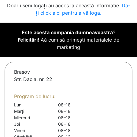
Doar userii logați au acces la această informație.
Da-
ți click aici pentru a vă loga.
Este acesta compania dumneavoastră
?
Felicitări!
Aă cum să primești materialele de
marketing
Braşov
Str. Dacia, nr. 22
Program de lucru:
Luni
08–18
Marți
08–18
Miercuri
08–18
Joi
08–18
Vineri
08–18
Sâmbătă
09–12