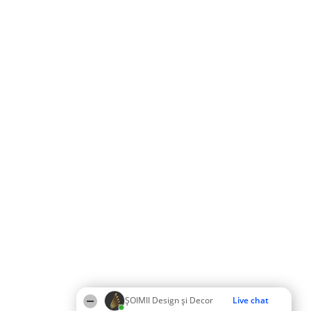
ȘOIMII Design și Decor
Live chat