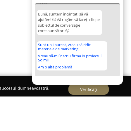
13:44
Bună, suntem încântați să vă
ajutăm! 🙂 Vă rugăm să faceți clic pe
subiectul de conversație
corespunzător! 🙂
Sunt un Laureat, vreau să ridic
materiale de marketing
Vreau să-mi înscriu firma in proiectul
Șoimii
Am o altă problemă
e succesul dumneavoastră.
Verificați