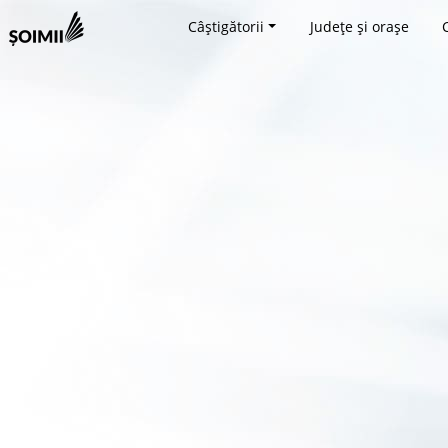
Câștigătorii
Județe și orașe