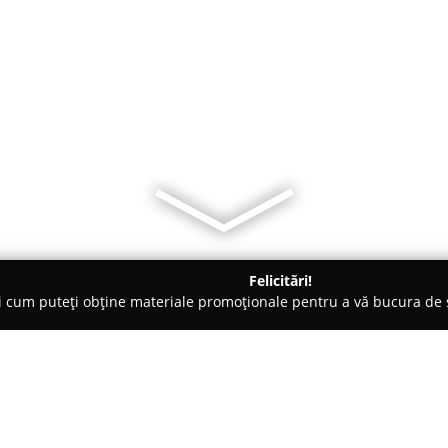
Felicitări!
ți cum puteți obține materiale promoționale pentru a vă bucura d
uni Interioare, Tapete Decorative - Bucureşti
Oblic Studio