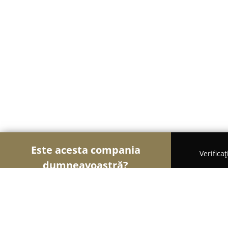
Este acesta compania
Verifica
dumneavoastră?
Șoimii Design și Decor
Design Interior, Decorați