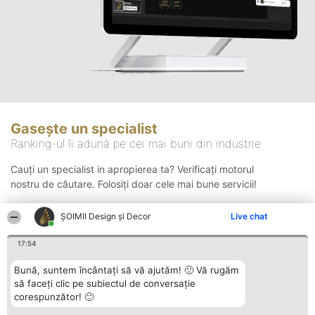
Gasește un specialist
Ranking-ul îi adună pe cei mai buni din industrie
Cauți un specialist in apropierea ta? Verificați motorul
nostru de căutare. Folosiți doar cele mai bune servicii!
ȘOIMII Design și Decor
Live chat
Căutare
17:54
Bună, suntem încântați să vă ajutăm! 🙂 Vă rugăm
să faceți clic pe subiectul de conversație
corespunzător! 🙂