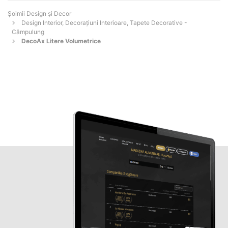
Șoimii Design și Decor
Design Interior, Decorațiuni Interioare, Tapete Decorative -
Câmpulung
DecoAx Litere Volumetrice