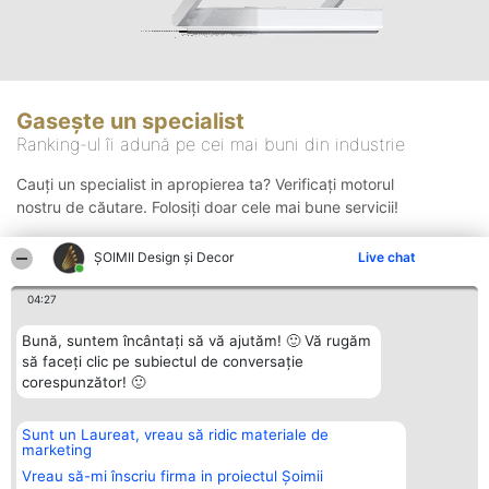
Gasește un specialist
Ranking-ul îi adună pe cei mai buni din industrie
Cauți un specialist in apropierea ta? Verificați motorul
nostru de căutare. Folosiți doar cele mai bune servicii!
ȘOIMII Design și Decor
Live chat
Căutare
04:27
Bună, suntem încântați să vă ajutăm! 🙂 Vă rugăm
să faceți clic pe subiectul de conversație
corespunzător! 🙂
Sunt un Laureat, vreau să ridic materiale de
Organizator Ranking
Plebiscyt
Contact
marketing
BRIGHT SOLUTIONS BR SRL
Câștigătorii
Contact
Aleea Timisul De Sus 2 Bl. A30
Lista Tuturor
Vreau să-mi înscriu firma in proiectul Șoimii
Sc. A Et. 4 Ap. 13 Cod 061952
Laureaților