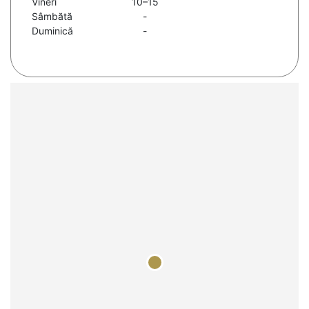
Vineri
10–15
Sâmbătă
-
Duminică
-