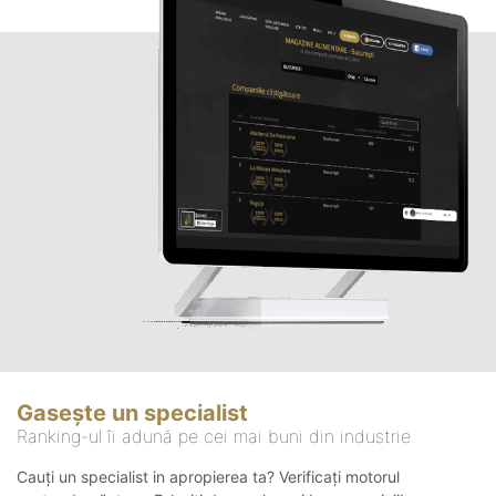
Gasește un specialist
Ranking-ul îi adună pe cei mai buni din industrie
Cauți un specialist in apropierea ta? Verificați motorul