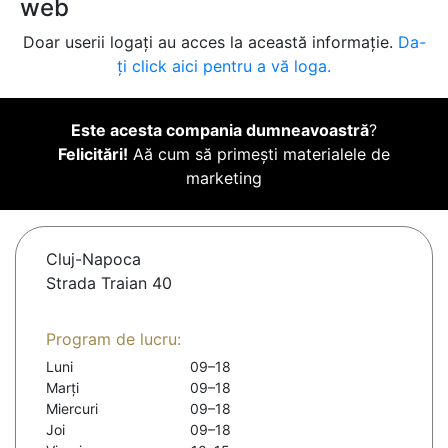
web
Doar userii logați au acces la această informație.
Da-
ți click aici pentru a vă loga.
Este acesta compania dumneavoastră
?
Felicitări!
Aă cum să primești materialele de
marketing
Cluj-Napoca
Strada Traian 40
Program de lucru:
Luni
09–18
Marți
09–18
Miercuri
09–18
Joi
09–18