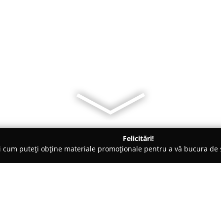
Felicitări!
ți cum puteți obține materiale promoționale pentru a vă bucura d
ni Interioare, Tapete Decorative - Bistriţa
Delta Mobila si Deco