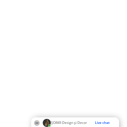
ȘOIMII Design și Decor
Live chat