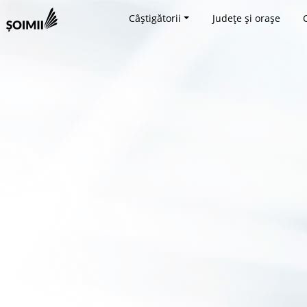
Câștigătorii
Județe și orașe