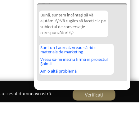
01:57
Bună, suntem încântați să vă
ajutăm! 🙂 Vă rugăm să faceți clic pe
subiectul de conversație
corespunzător! 🙂
Sunt un Laureat, vreau să ridic
materiale de marketing
Vreau să-mi înscriu firma in proiectul
Șoimii
Am o altă problemă
e succesul dumneavoastră.
Verificați
ratiuni Second Hand Bistrita