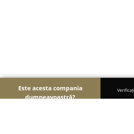
Este acesta compania
Verifica
dumneavoastră?
Șoimii Design și Decor
Design Interior, Decorațiu