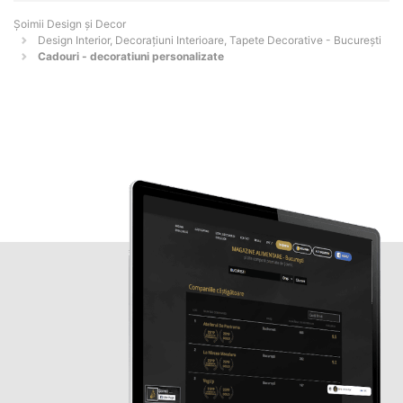
Șoimii Design și Decor
Design Interior, Decorațiuni Interioare, Tapete Decorative - Bucureşti
Cadouri - decoratiuni personalizate