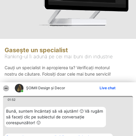
Gasește un specialist
Ranking-ul îi adună pe cei mai buni din industrie
Cauți un specialist in apropierea ta? Verificați motorul
nostru de căutare. Folosiți doar cele mai bune servicii!
ȘOIMII Design și Decor
Live chat
Căutare
01:52
Bună, suntem încântați să vă ajutăm! 🙂 Vă rugăm
să faceți clic pe subiectul de conversație
corespunzător! 🙂