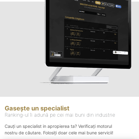
Gasește un specialist
Ranking-ul îi adună pe cei mai buni din industrie
Cauți un specialist in apropierea ta? Verificați motorul
nostru de căutare. Folosiți doar cele mai bune servicii!