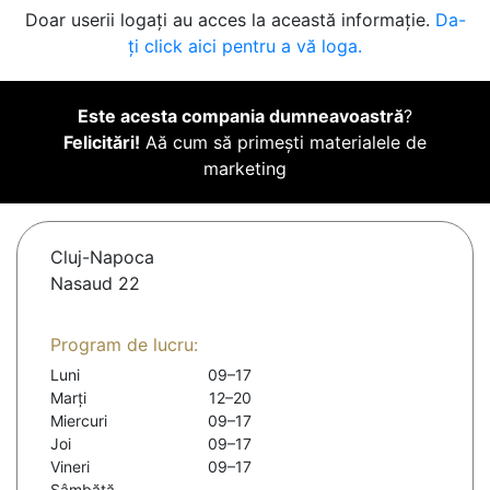
Doar userii logați au acces la această informație.
Da-
ți click aici pentru a vă loga.
Este acesta compania dumneavoastră
?
Felicitări!
Aă cum să primești materialele de
marketing
Cluj-Napoca
Nasaud 22
Program de lucru:
Luni
09–17
Marți
12–20
Miercuri
09–17
Joi
09–17
Vineri
09–17
Sâmbătă
-