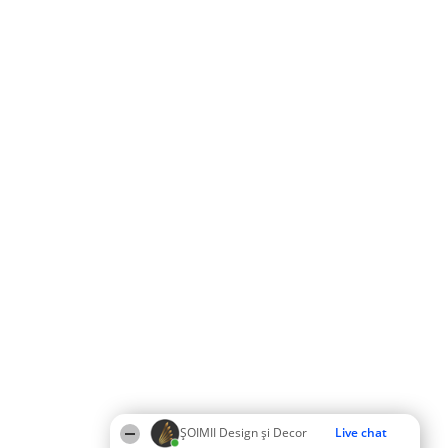
ȘOIMII Design și Decor
Live chat