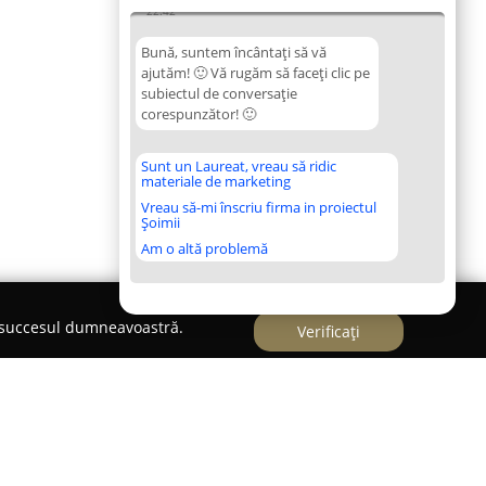
22:42
Bună, suntem încântați să vă
ajutăm! 🙂 Vă rugăm să faceți clic pe
subiectul de conversație
corespunzător! 🙂
Sunt un Laureat, vreau să ridic
materiale de marketing
Vreau să-mi înscriu firma in proiectul
Șoimii
Am o altă problemă
e succesul dumneavoastră.
Verificați