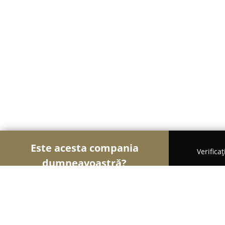
Este acesta compania
Verifica
dumneavoastră?
Șoimii Design și Decor
Design Interior, Decorațiu