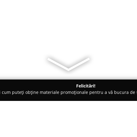
Felicitări!
ți cum puteți obține materiale promoționale pentru a vă bucura d
ni Interioare, Tapete Decorative - Brăila
Home Luxury Design