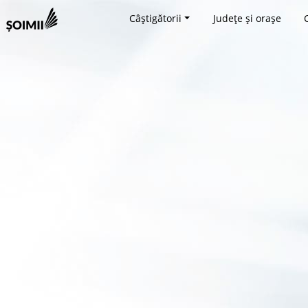
Câștigătorii
Județe și orașe