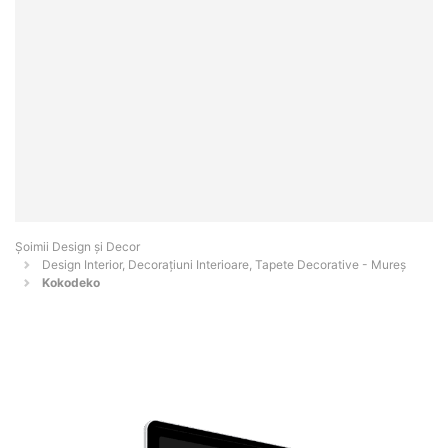
Șoimii Design și Decor
Design Interior, Decorațiuni Interioare, Tapete Decorative - Mureş
Kokodeko