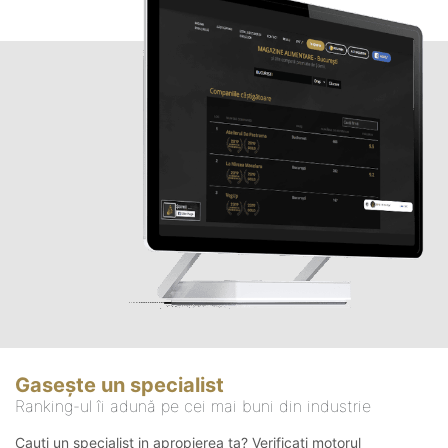
Gasește un specialist
Ranking-ul îi adună pe cei mai buni din industrie
Cauți un specialist in apropierea ta? Verificați motorul