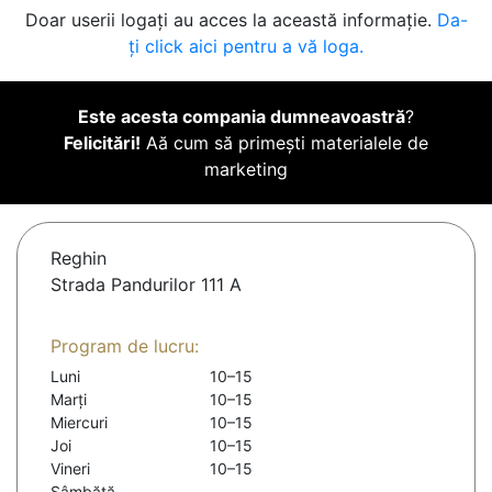
Doar userii logați au acces la această informație.
Da-
ți click aici pentru a vă loga.
Este acesta compania dumneavoastră
?
Felicitări!
Aă cum să primești materialele de
marketing
Reghin
Strada Pandurilor 111 A
Program de lucru:
Luni
10–15
Marți
10–15
Miercuri
10–15
Joi
10–15
Vineri
10–15
Sâmbătă
-