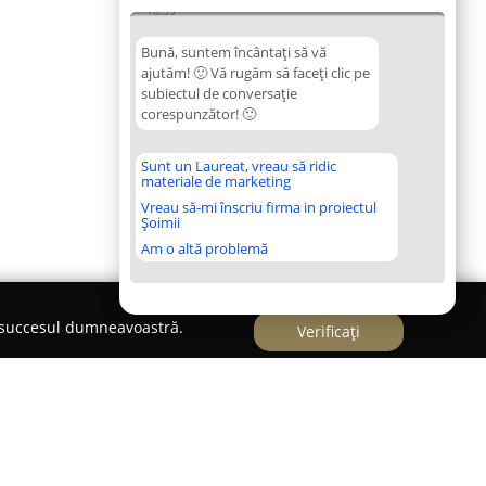
18:55
Bună, suntem încântați să vă
ajutăm! 🙂 Vă rugăm să faceți clic pe
subiectul de conversație
corespunzător! 🙂
Sunt un Laureat, vreau să ridic
materiale de marketing
Vreau să-mi înscriu firma in proiectul
Șoimii
Am o altă problemă
e succesul dumneavoastră.
Verificați
ectura