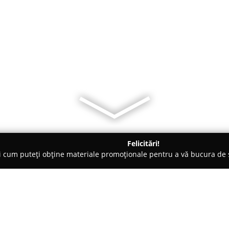
Felicitări!
ți cum puteți obține materiale promoționale pentru a vă bucura d
ni Interioare, Tapete Decorative - Iaşi
Acolada - design si arhit