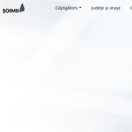
Câștigătorii
Județe și orașe