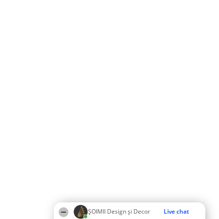
ȘOIMII Design și Decor
Live chat