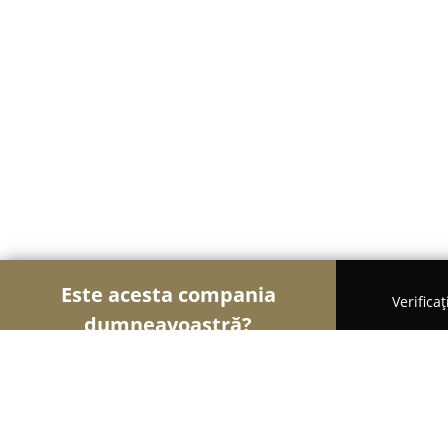
Este acesta compania
Verifica
dumneavoastră?
Șoimii Design și Decor
Design Interior, Decorațiu