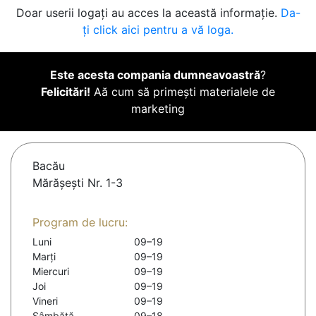
Doar userii logați au acces la această informație.
Da-
ți click aici pentru a vă loga.
Este acesta compania dumneavoastră
?
Felicitări!
Aă cum să primești materialele de
marketing
Bacău
Mărășești Nr. 1-3
Program de lucru:
Luni
09–19
Marți
09–19
Miercuri
09–19
Joi
09–19
Vineri
09–19
Sâmbătă
09–18