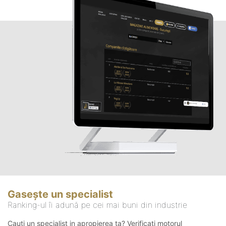
Gasește un specialist
Ranking-ul îi adună pe cei mai buni din industrie
Cauți un specialist in apropierea ta? Verificați motorul