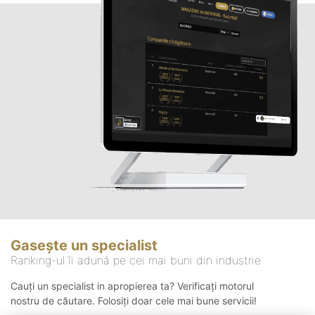
Gasește un specialist
Ranking-ul îi adună pe cei mai buni din industrie
Cauți un specialist in apropierea ta? Verificați motorul
nostru de căutare. Folosiți doar cele mai bune servicii!