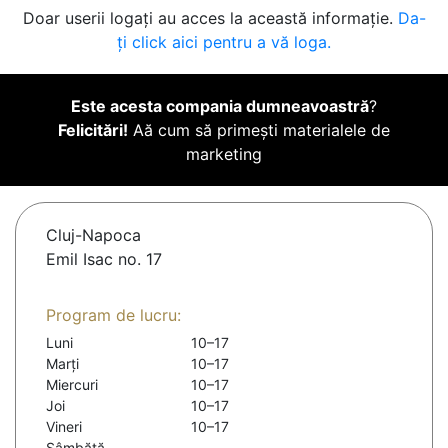
Doar userii logați au acces la această informație.
Da-
ți click aici pentru a vă loga.
Este acesta compania dumneavoastră
?
Felicitări!
Aă cum să primești materialele de
marketing
Cluj-Napoca
Emil Isac no. 17
Program de lucru:
Luni
10–17
Marți
10–17
Miercuri
10–17
Joi
10–17
Vineri
10–17
Sâmbătă
-