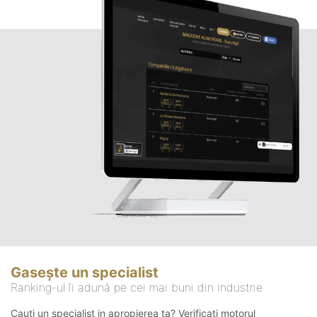
Gasește un specialist
Ranking-ul îi adună pe cei mai buni din industrie
Cauți un specialist in apropierea ta? Verificați motorul