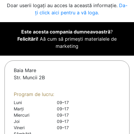
Doar userii logați au acces la această informație.
Da-
ți click aici pentru a vă loga.
Este acesta compania dumneavoastră
?
Felicitări!
Aă cum să primești materialele de
marketing
Baia Mare
Str. Muncii 2B
Program de lucru:
Luni
09–17
Marți
09–17
Miercuri
09–17
Joi
09–17
Vineri
09–17
Sâmbătă
-