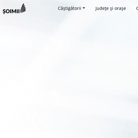
Câștigătorii
Județe și orașe