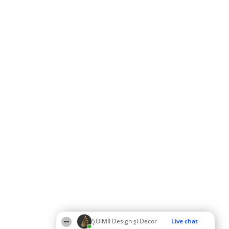
ȘOIMII Design și Decor
Live chat