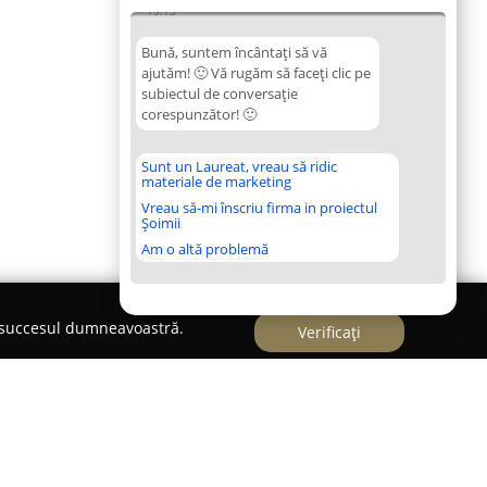
19:13
Bună, suntem încântați să vă
ajutăm! 🙂 Vă rugăm să faceți clic pe
subiectul de conversație
corespunzător! 🙂
Sunt un Laureat, vreau să ridic
materiale de marketing
Vreau să-mi înscriu firma in proiectul
Șoimii
Am o altă problemă
e succesul dumneavoastră.
Verificați