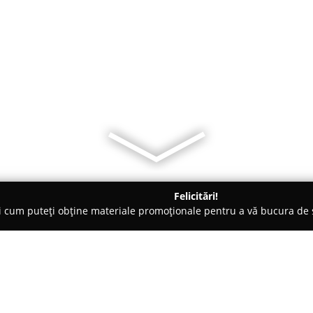
Felicitări!
ți cum puteți obține materiale promoționale pentru a vă bucura d
ni Interioare, Tapete Decorative - Iaşi
ReDecor