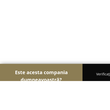
Este acesta compania
Verifica
dumneavoastră?
Șoimii Design și Decor
Design Interior, Decorațiu