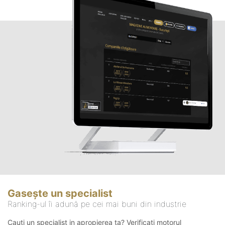
Gasește un specialist
Ranking-ul îi adună pe cei mai buni din industrie
Cauți un specialist in apropierea ta? Verificați motorul