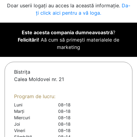
Doar userii logați au acces la această informație.
Da-
ți click aici pentru a vă loga.
Este acesta compania dumneavoastră
?
Felicitări!
Aă cum să primești materialele de
marketing
Bistriţa
Calea Moldovei nr. 21
Program de lucru:
Luni
08–18
Marți
08–18
Miercuri
08–18
Joi
08–18
Vineri
08–18
Sâmbătă
08–14