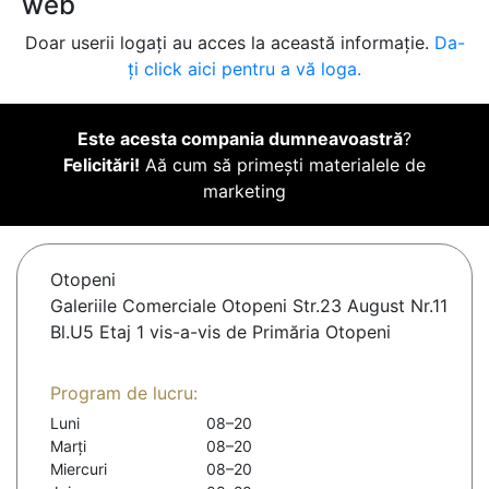
web
Doar userii logați au acces la această informație.
Da-
ți click aici pentru a vă loga.
Este acesta compania dumneavoastră
?
Felicitări!
Aă cum să primești materialele de
marketing
Otopeni
Galeriile Comerciale Otopeni Str.23 August Nr.11
Bl.U5 Etaj 1 vis-a-vis de Primăria Otopeni
Program de lucru:
Luni
08–20
Marți
08–20
Miercuri
08–20