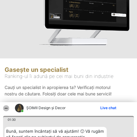
Gasește un specialist
Ranking-ul îi adună pe cei mai buni din industrie
Cauți un specialist in apropierea ta? Verificați motorul
nostru de căutare. Folosiți doar cele mai bune servicii!
ȘOIMII Design și Decor
Live chat
Căutare
01:30
Bună, suntem încântați să vă ajutăm! 🙂 Vă rugăm