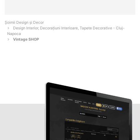
Șoimii Design și Decor
Design Interior, Decorațiuni Interioare, Tapete Decorative - Cluj-
Napoca
Vintage SHOP