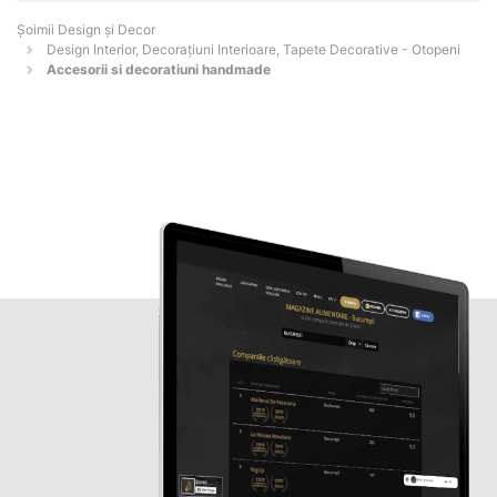
Șoimii Design și Decor
Design Interior, Decorațiuni Interioare, Tapete Decorative - Otopeni
Accesorii si decoratiuni handmade