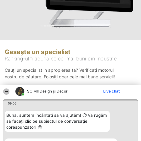
Gasește un specialist
Ranking-ul îi adună pe cei mai buni din industrie
Cauți un specialist in apropierea ta? Verificați motorul
nostru de căutare. Folosiți doar cele mai bune servicii!
ȘOIMII Design și Decor
Live chat
Căutare
09:05
Bună, suntem încântați să vă ajutăm! 🙂 Vă rugăm
să faceți clic pe subiectul de conversație
corespunzător! 🙂