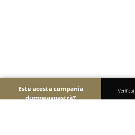
Este acesta compania
Verifica
dumneavoastră?
Șoimii Design și Decor
Design Interior, Decorați