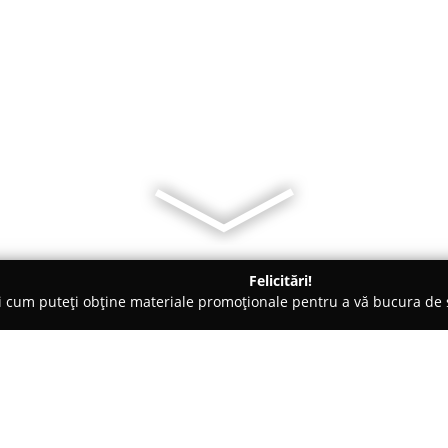
Felicitări!
ți cum puteți obține materiale promoționale pentru a vă bucura d
uni Interioare, Tapete Decorative - Cluj-Napoca
Evosign design i