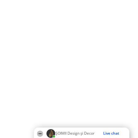
ȘOIMII Design și Decor
Live chat