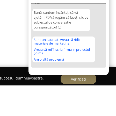
06:17
Bună, suntem încântați să vă
ajutăm! 🙂 Vă rugăm să faceți clic pe
subiectul de conversație
corespunzător! 🙂
Sunt un Laureat, vreau să ridic
materiale de marketing
Vreau să-mi înscriu firma in proiectul
Șoimii
Am o altă problemă
e succesul dumneavoastră.
Verificați
nterior