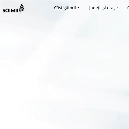
Câștigătorii
Județe și orașe