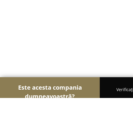
Este acesta compania
Verifica
dumneavoastră?
Șoimii Design și Decor
Design Interior, Decorațiu