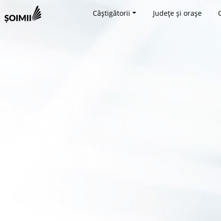
Câștigătorii
Județe și orașe