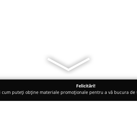
Felicitări!
ți cum puteți obține materiale promoționale pentru a vă bucura d
ni Interioare, Tapete Decorative - Iaşi
Dadu Deco