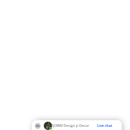
ȘOIMII Design și Decor
Live chat