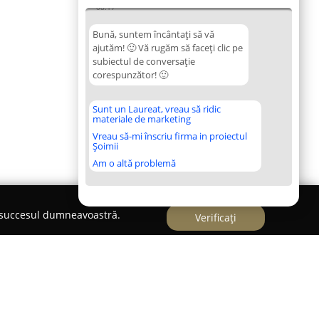
08:17
Bună, suntem încântați să vă
ajutăm! 🙂 Vă rugăm să faceți clic pe
subiectul de conversație
corespunzător! 🙂
Sunt un Laureat, vreau să ridic
materiale de marketing
Vreau să-mi înscriu firma in proiectul
Șoimii
Am o altă problemă
e succesul dumneavoastră.
Verificați