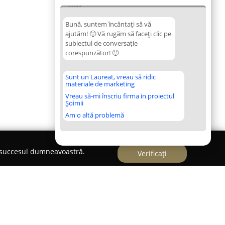
13:05
Bună, suntem încântați să vă
ajutăm! 🙂 Vă rugăm să faceți clic pe
subiectul de conversație
corespunzător! 🙂
Sunt un Laureat, vreau să ridic
materiale de marketing
Vreau să-mi înscriu firma in proiectul
Șoimii
Am o altă problemă
e succesul dumneavoastră.
Verificați