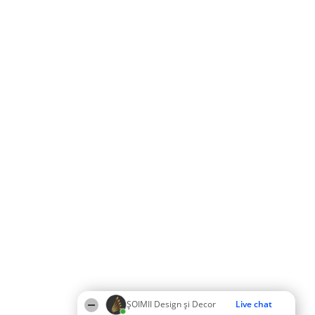
ȘOIMII Design și Decor
Live chat