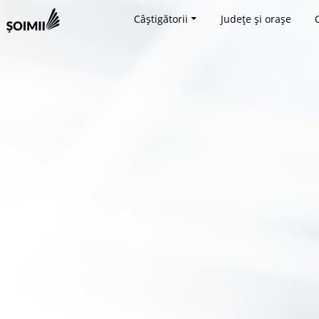
Câștigătorii
Județe și orașe