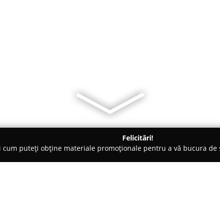
Felicitări!
ți cum puteți obține materiale promoționale pentru a vă bucura d
uni Interioare, Tapete Decorative - Bucureşti
DAAC Studio