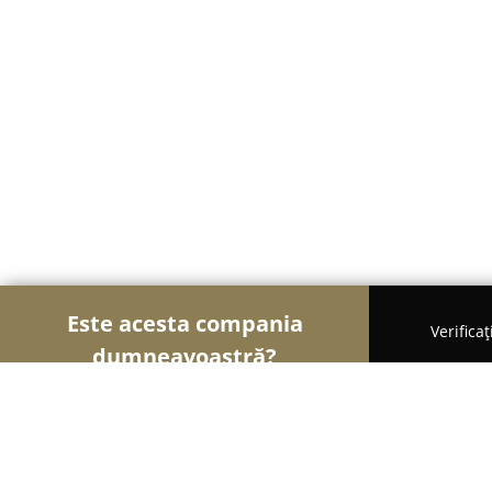
Este acesta compania
Verifica
dumneavoastră?
Șoimii Design și Decor
Design Interior, Decorați