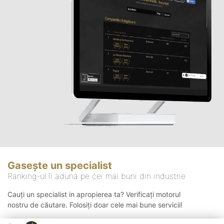
Gasește un specialist
Ranking-ul îi adună pe cei mai buni din industrie
Cauți un specialist in apropierea ta? Verificați motorul
nostru de căutare. Folosiți doar cele mai bune servicii!