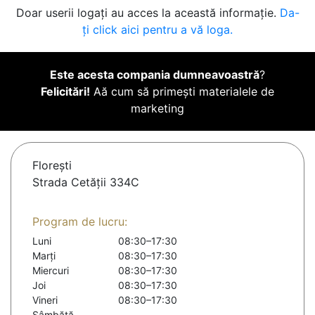
Doar userii logați au acces la această informație.
Da-
ți click aici pentru a vă loga.
Este acesta compania dumneavoastră
?
Felicitări!
Aă cum să primești materialele de
marketing
Floreşti
Strada Cetății 334C
Program de lucru:
Luni
08:30–17:30
Marți
08:30–17:30
Miercuri
08:30–17:30
Joi
08:30–17:30
Vineri
08:30–17:30
Sâmbătă
-