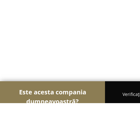
Este acesta compania
Verifica
dumneavoastră?
Șoimii Design și Decor
Design Interior, Decorațiu