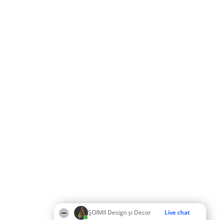
ȘOIMII Design și Decor
Live chat