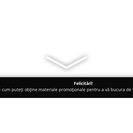
Felicitări!
ți cum puteți obține materiale promoționale pentru a vă bucura d
ni Interioare, Tapete Decorative - Iaşi
Consultanţă în Arhitectu