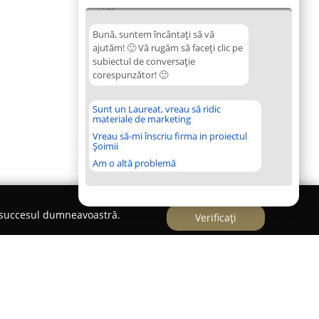
11:35
Bună, suntem încântați să vă
ajutăm! 🙂 Vă rugăm să faceți clic pe
subiectul de conversație
corespunzător! 🙂
Sunt un Laureat, vreau să ridic
materiale de marketing
Vreau să-mi înscriu firma in proiectul
Șoimii
Am o altă problemă
e succesul dumneavoastră.
Verificați
ră şi Design