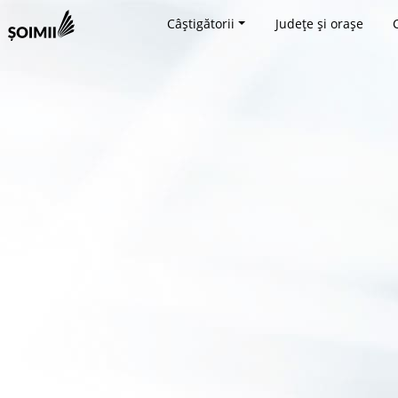
Câștigătorii
Județe și orașe